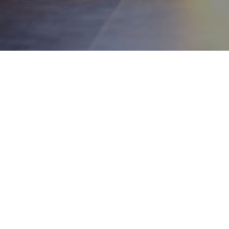
03
Obtén tus entradas
Las recibirás por correo electrónico y
las podrás descargar en el momento si
pinchas en Continuar desde el TPV
online al finalizar tu compra.