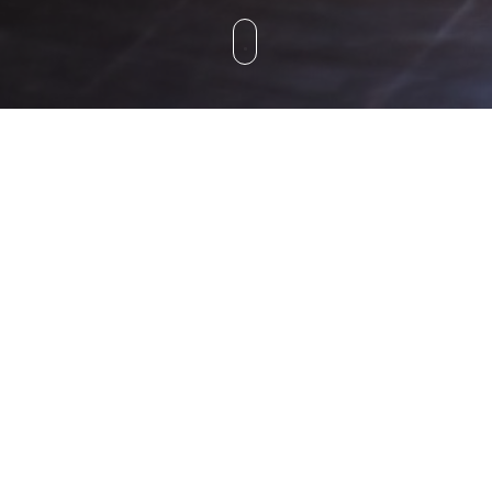
02
Rellena los datos
.
Que se soliciten por el organizador y
paga en el TPV online si es necesario.